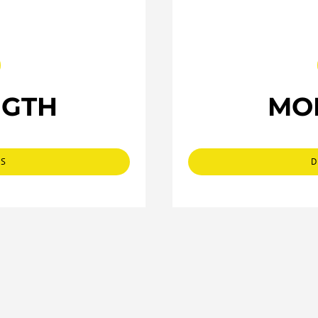
NGTH
MOB
LS
D