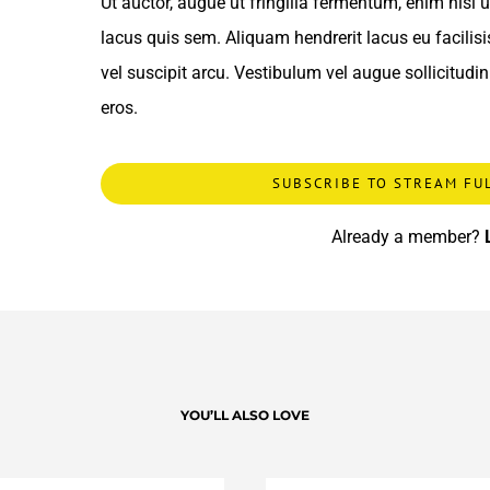
Ut auctor, augue ut fringilla fermentum, enim nisi ult
lacus quis sem. Aliquam hendrerit lacus eu facilisis 
vel suscipit arcu. Vestibulum vel augue sollicitudin 
eros.
SUBSCRIBE TO STREAM FU
Already a member?
YOU’LL ALSO LOVE