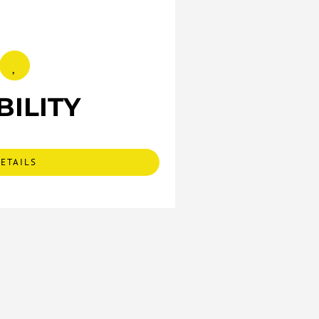
ILITY
ETAILS