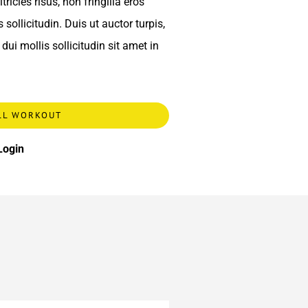
ricies risus, non fringilla eros
sollicitudin. Duis ut auctor turpis,
dui mollis sollicitudin sit amet in
LL WORKOUT
Login