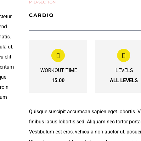
MID-SECTION
CARDIO
ctetur
fend
atis.
ula ut,
u elit
ementum
WORKOUT TIME
LEVELS
que
15:00
ALL LEVELS
roin
tium
Quisque suscipit accumsan sapien eget lobortis. V
finibus lacus lobortis sed. Aliquam nec tortor porta
Vestibulum est eros, vehicula non auctor ut, posue